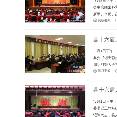
“3月2日上
会主席团常务
新军、李勇、薛坤
民权要闻
县十六届
“3月1日下
县委书记王静
周明河等大会主席
民权要闻
县十六届
“3月1日下
委书记王静娴
记陈鸿志，县人大