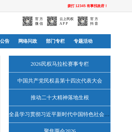
拨打 12345 有事找政府！
官 方
云上民权
官 方
微 信
A P P
抖 音
公告
网络问政
部门专栏
专题活动
2026民权马拉松赛事专栏
中国共产党民权县第十四次代表大会
推动二十大精神落地生根
全县学习贯彻习近平新时代中国特色社会主义思想主题教育工作专栏
聚焦两会2026