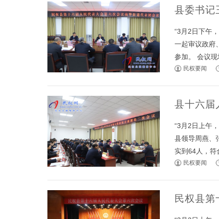
县委书记
“3月2日下
一起审议政府
参加。 会议现场
民权要闻
县十六届
“3月2日上
县领导周燕、
实到64人，符合
民权要闻
民权县第