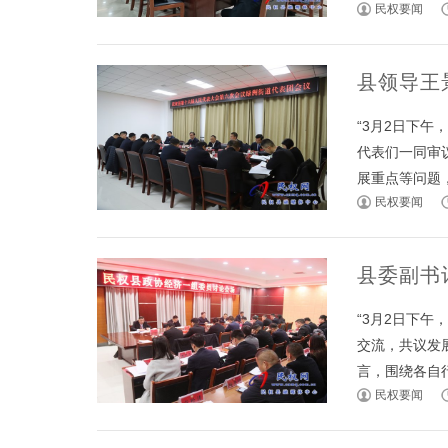
民权要闻
县领导王
“3月2日下
代表们一同审
展重点等问题，
民权要闻
县委副书
“3月2日下
交流，共议发
言，围绕各自行
民权要闻