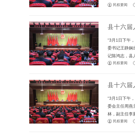
民权要闻
县十六届
“3月1日下
委书记王静娴
记陈鸿志，县人大
民权要闻
县十六届
“3月1日下
委会主任周燕
林，副主任李新军
民权要闻