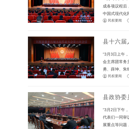
成各项议程后
中国式现代化民权
民权要闻
县十六届
“3月3日上
会主席团常务
勇、薛坤、朱继兵
民权要闻
县政协委
“3月2日下
代表们一同审
展重点等问题，