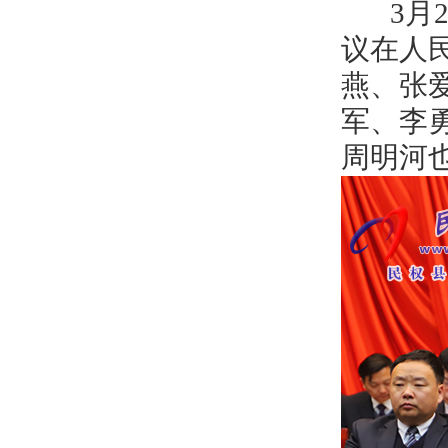
3月2
议在人
燕、张
军、李
周明河