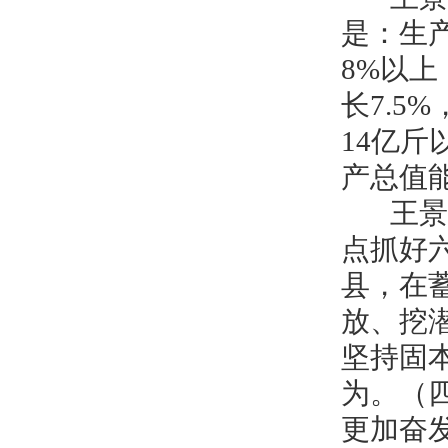
是：生
8%以
长7.5
14亿
产总值
王景义
点抓好
县，在
放、挖
坚持固
为。（
更加奋