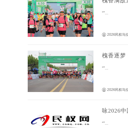
槐香满故
“”...
2026民权
槐香逐梦
“”...
2026民权
咏202
“”...