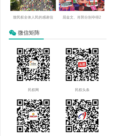
致民权全体人民的感谢信
屈金文、肖郭分别夺得2
微信矩阵
民权网
民权头条