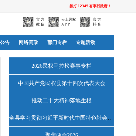
拨打 12345 有事找政府！
官 方
云上民权
官 方
微 信
A P P
抖 音
公告
网络问政
部门专栏
专题活动
2026民权马拉松赛事专栏
中国共产党民权县第十四次代表大会
推动二十大精神落地生根
全县学习贯彻习近平新时代中国特色社会主义思想主题教育工作专栏
聚焦两会2026