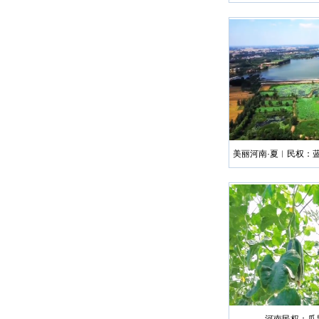
美丽河南·夏︱民权：