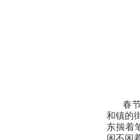
春节脚
和镇的
东揣着
闲不闲