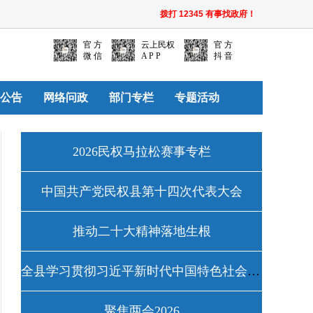
拨打 12345 有事找政府！
官 方
云上民权
官 方
微 信
A P P
抖 音
公告
网络问政
部门专栏
专题活动
2026民权马拉松赛事专栏
中国共产党民权县第十四次代表大会
推动二十大精神落地生根
全县学习贯彻习近平新时代中国特色社会主义思想主题教育工作专栏
聚焦两会2026