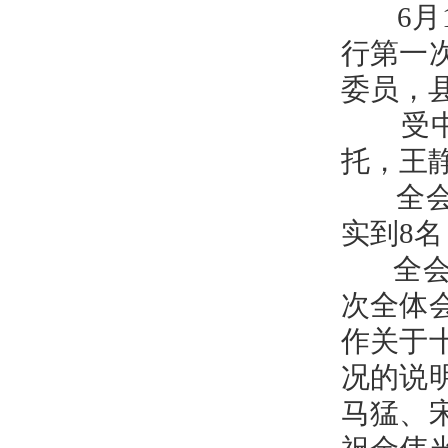
6月1
行第一
委员，
受中国
托，王
全会应
实到8
全会通
次全体
作关于
况的说
马猛、