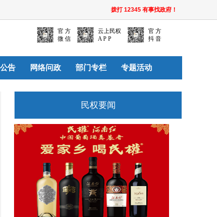
拨打 12345 有事找政府！
官 方
云上民权
官 方
微 信
A P P
抖 音
公告
网络问政
部门专栏
专题活动
民权要闻