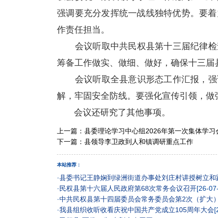
强调要充分发挥统一战线独特优势。要着
作责任担当。
会议听取中共民权县第十三届纪律检查
筹备工作做实、做细、做好，确保十三届
会议听取全县意识形态工作汇报，强调
解，牢固安全防线。要强化宣传引领，做
会议还研究了其他事项。
上一篇：
县委理论学习中心组2026年第一次集体学习
下一篇：
县领导李卫政到人和镇调研重点工作
本站推荐：
·
县委书记王静娴到绿洲街道办事处刘庄村讲授树立和
·
民权县第十六届人民政府第68次常务会议召开
[26-07
·
中共民权县第十四届委员会常务委员会第2次（扩大
·
我县组织收听收看庆祝中国共产党成立105周年大会
[