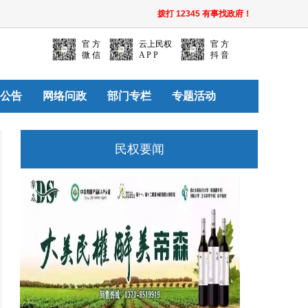
拨打 12345 有事找政府！
官 方
云上民权
官 方
微 信
A P P
抖 音
公告
网络问政
部门专栏
专题活动
民权要闻