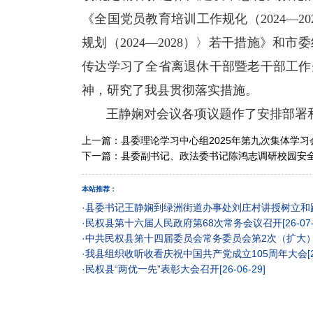
《全国党员教育培训工作规化（2024—
规划（2024—2028）〉若干措施》
传达学习了全省离退休干部暨老干部工作
神，研究了我县贯彻落实措施。
王静娴对会议各项议题作了安排部署
上一篇：
县委理论学习中心组2025年第九次集体学习
下一篇：
县委副书记、政法委书记陈鸿志调研校园安
本站推荐：
·
县委书记王静娴到绿洲街道办事处刘庄村讲授树立和
·
民权县第十六届人民政府第68次常务会议召开
[26-07
·
中共民权县第十四届委员会常务委员会第2次（扩大
·
我县组织收听收看庆祝中国共产党成立105周年大会
[
·
民权县“两优一先”表彰大会召开
[26-06-29]