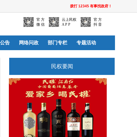
拨打 12345 有事找政府！
官 方
云上民权
官 方
微 信
A P P
抖 音
公告
网络问政
部门专栏
专题活动
民权要闻