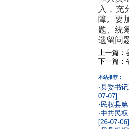
入，充
障。要
题、统
遗留问
上一篇：
下一篇：
本站推荐：
·
县委书记
07-07]
·
民权县第
·
中共民权
[26-07-06