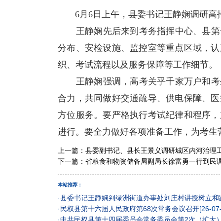
6月6日上午，县委书记王静娴调研高
王静娴先后来到考务指挥中心、县第一
分布、安检设施、监控室等重点区域，认
织、考试流程以及服务保障等工作细节。
王静娴强调，高考关乎千家万户和考生
合力，共同做好交通疏导、供电保障、医
方位服务。要严格执行考试纪律和程序，
进行。要全力做好各项准备工作，为考生
上一篇：
县委副书记、县长王景义调研城区内河治理
下一篇：
省粮食和物资储备局副局长徐富勇一行到民
本站推荐：
·
县委书记王静娴到绿洲街道办事处刘庄村讲授树立和
·
民权县第十六届人民政府第68次常务会议召开
[26-07
·
中共民权县第十四届委员会常务委员会第2次（扩大