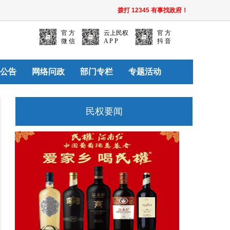
拨打 12345 有事找政府！
官 方
云上民权
官 方
微 信
A P P
抖 音
公告
网络问政
部门专栏
专题活动
民权要闻