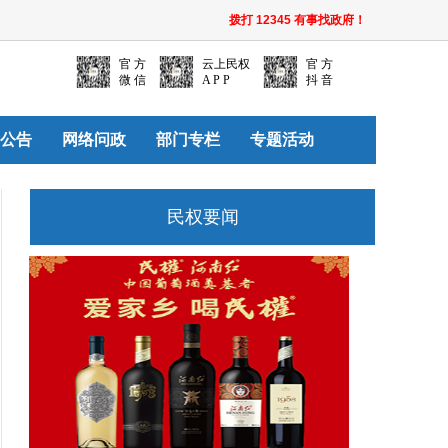
拨打 12345 有事找政府！
官 方
云上民权
官 方
微 信
A P P
抖 音
公告
网络问政
部门专栏
专题活动
民权要闻