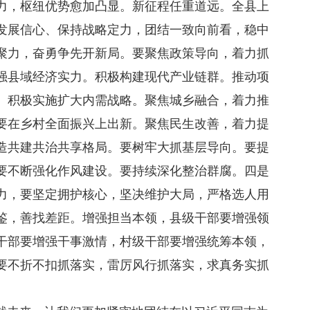
力，枢纽优势愈加凸显。新征程任重道远。全县上
发展信心、保持战略定力，团结一致向前看，稳中
聚力，奋勇争先开新局。要聚焦政策导向，着力抓
强县域经济实力。积极构建现代产业链群。推动项
。积极实施扩大内需战略。聚焦城乡融合，着力推
要在乡村全面振兴上出新。聚焦民生改善，着力提
造共建共治共享格局。要树牢大抓基层导向。要提
要不断强化作风建设。要持续深化整治群腐。四是
力，要坚定拥护核心，坚决维护大局，严格选人用
鉴，善找差距。增强担当本领，县级干部要增强领
干部要增强干事激情，村级干部要增强统筹本领，
要不折不扣抓落实，雷厉风行抓落实，求真务实抓