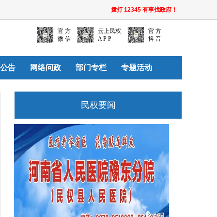
拨打 12345 有事找政府！
官 方
云上民权
官 方
微 信
A P P
抖 音
公告
网络问政
部门专栏
专题活动
民权要闻