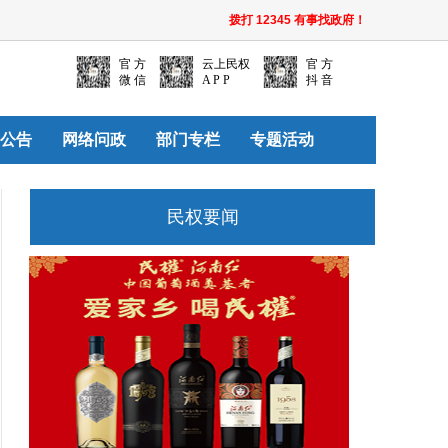
拨打 12345 有事找政府！
官 方
云上民权
官 方
微 信
A P P
抖 音
公告
网络问政
部门专栏
专题活动
民权要闻