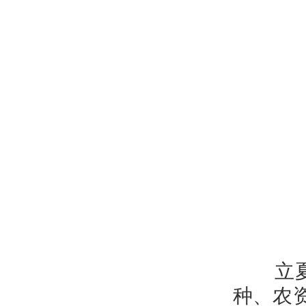
立夏刚
种、农