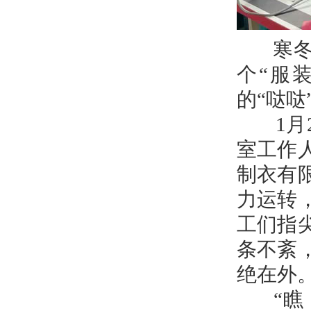
寒冬时
个“服
的“哒
1月2
室工作
制衣有
力运转
工们指
条不紊
绝在外
“瞧，