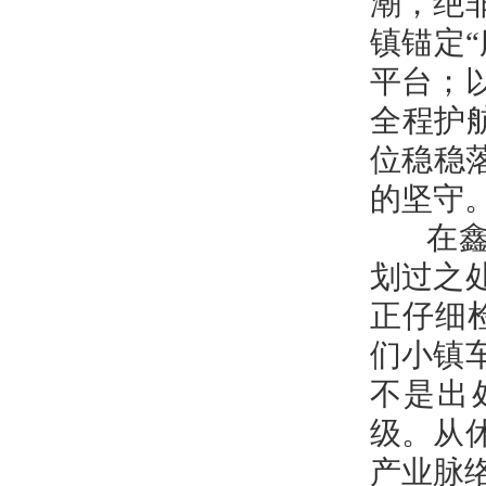
潮，绝
镇锚定
平台；
全程护
位稳稳
的坚守
在鑫辰
划过之
正仔细
们小镇
不是出
级。从
产业脉