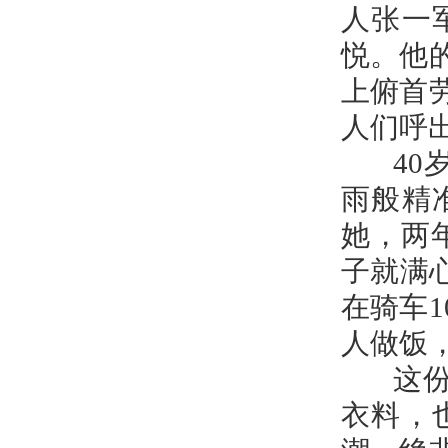
人张一
悦。他
上俯首
人们呼
40岁
雨般精
她，两
子就满
在骑车
人做饭
这份踏
衣料，