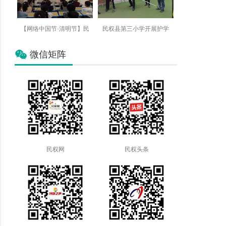
【网络中国节·清明节】民
民权县第三小学开展护学
微信矩阵
民权网
民权头条