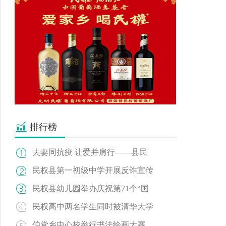
排行榜
夫妻同抗疫 让爱并肩行——县民
民权县第一初级中学开展反诈宣传
民权县幼儿园举办庆祝第71个“国
民权高中两名学生同时被清华大学
伯党乡中心校举行书法绘画大赛