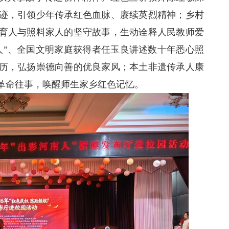
迹，引领少年传承红色血脉、赓续英烈精神；乡村
育人与照料家人的坚守故事，生动诠释人民教师爱
人”、全国文明家庭获得者任玉良讲述数十年悉心照
历，弘扬崇德向善的优良家风；本土非遗传承人康
革命往事，唤醒师生家乡红色记忆。