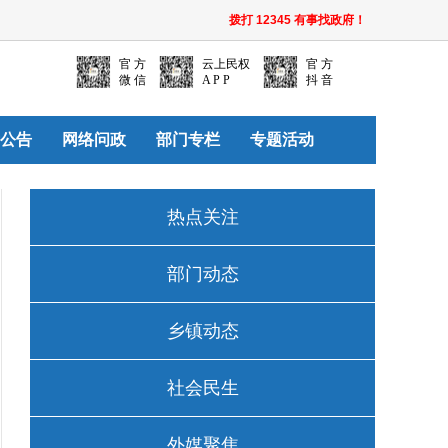
拨打 12345 有事找政府！
官 方
云上民权
官 方
微 信
A P P
抖 音
公告
网络问政
部门专栏
专题活动
热点关注
部门动态
乡镇动态
社会民生
外媒聚焦