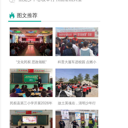
图文推荐
“文化民权 思政领航”
科普大篷车进校园 点燃小
民权县第三小学开展2026年
故土英魂在，清明少年行