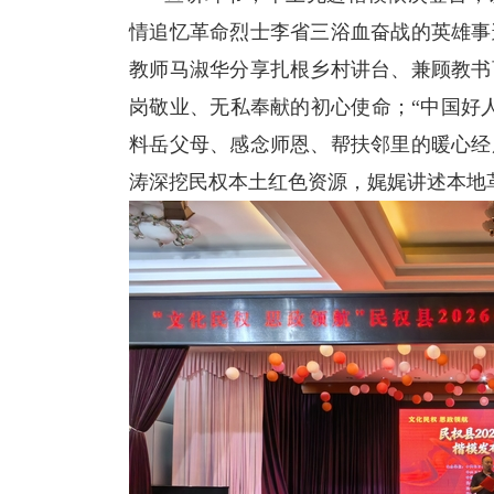
情追忆革命烈士李省三浴血奋战的英雄事
教师马淑华分享扎根乡村讲台、兼顾教书
岗敬业、无私奉献的初心使命；“中国好
料岳父母、感念师恩、帮扶邻里的暖心经
涛深挖民权本土红色资源，娓娓讲述本地