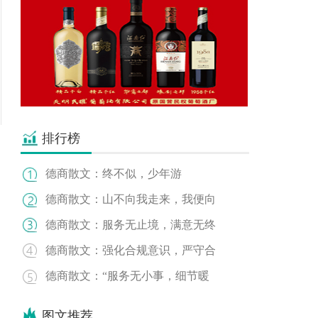
排行榜
德商散文：终不似，少年游
德商散文：山不向我走来，我便向
德商散文：服务无止境，满意无终
德商散文：强化合规意识，严守合
德商散文：“服务无小事，细节暖
图文推荐