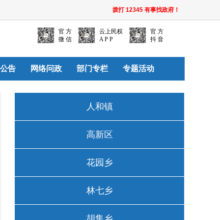
拨打 12345 有事找政府！
官 方
云上民权
官 方
微 信
A P P
抖 音
公告
网络问政
部门专栏
专题活动
人和镇
高新区
花园乡
林七乡
胡集乡