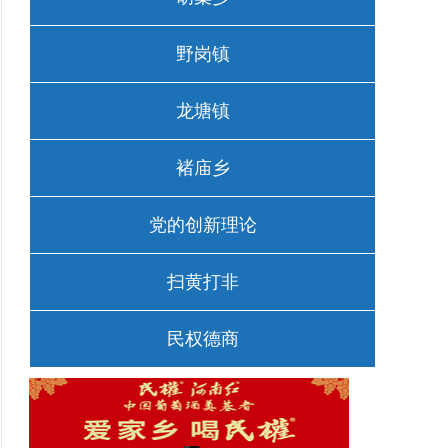
野岗镇
龙塘镇
褚庙乡
党的创新理论
扫黄打非
民权德商