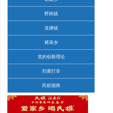
野岗镇
龙塘镇
褚庙乡
党的创新理论
扫黄打非
民权德商