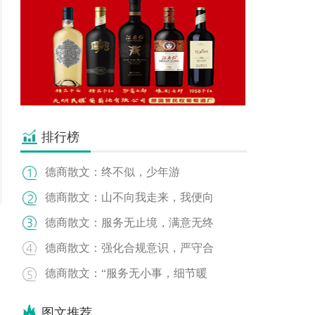
排行榜
德商散文：终不似，少年游
德商散文：山不向我走来，我便向
德商散文：服务无止境，满意无终
德商散文：强化合规意识，严守合
德商散文：“服务无小事，细节暖
图文推荐