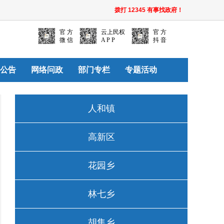
拨打 12345 有事找政府！
官 方
云上民权
官 方
微 信
A P P
抖 音
公告
网络问政
部门专栏
专题活动
人和镇
高新区
花园乡
林七乡
胡集乡