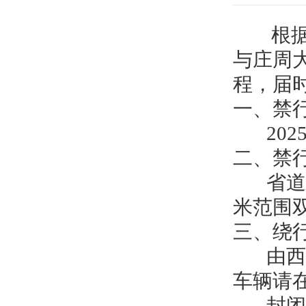
根据民
与庄周
程，届
一、禁
2025
二、禁
省道2
米范围
三、绕
由西向
车辆请
封闭施