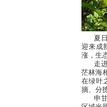
夏日炎
迎来成
涨，生
走进申
茫林海
在绿叶
摘、分
申甘林
区域光