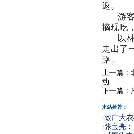
返。
游客张
摘现吃
以林育
走出了
路。
上一篇：
动
下一篇：
本站推荐：
·
致广大农
·
张宝亮：