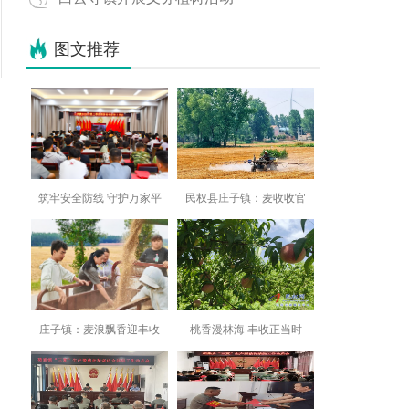
图文推荐
筑牢安全防线 守护万家平
民权县庄子镇：麦收收官
庄子镇：麦浪飘香迎丰收
桃香漫林海 丰收正当时