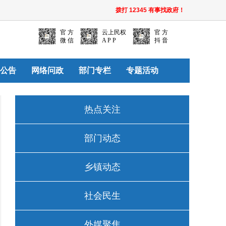
拨打 12345 有事找政府！
官 方
云上民权
官 方
微 信
A P P
抖 音
公告
网络问政
部门专栏
专题活动
热点关注
部门动态
乡镇动态
社会民生
外媒聚焦