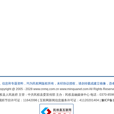
﹑信息和专题资料，均为民权网版权所有，未经协议授权，请勿转载或建立镜像，违
opyright @ 2005 - 2028 www.cnmq.com.cn www.minquanet.com All Rights Reserv
人民政府 主管：中共民权县委宣传部 主办：民权县融媒体中心 电话：0370-8596822 邮
节目许可证：11642096 | 互联网新闻信息服务许可证：41120201404 |
豫ICP备1