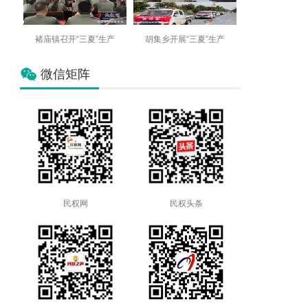
褚庙镇召开“三夏”生产
胡集乡开展“三夏”生产
微信矩阵
民权网
民权头条