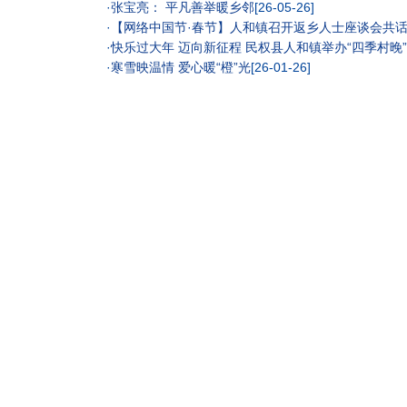
·
张宝亮： 平凡善举暖乡邻
[26-05-26]
·
【网络中国节·春节】人和镇召开返乡人士座谈会共
·
快乐过大年 迈向新征程 民权县人和镇举办“四季村晚
·
寒雪映温情 爱心暖“橙”光
[26-01-26]