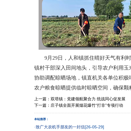
9月29日，人和镇抓住晴好天气有利时
镇村干部深入田间地头，引导农户利用玉
协助调配晾晒场地，镇直机关各单位积极
农户粮食晾晒提供临时晾晒空间，确保颗
上一篇：
双塔镇：党建领航聚合力 统战同心促发展
下一篇：
庄子镇全面开展烟花爆竹“打非”专项行动
本站推荐：
·
致广大农机手朋友的一封信
[26-05-29]