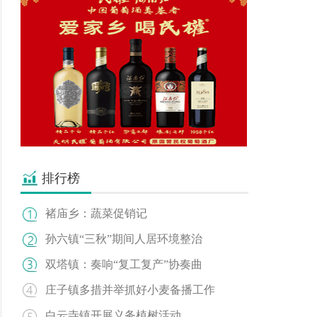
排行榜
褚庙乡：蔬菜促销记
孙六镇“三秋”期间人居环境整治
双塔镇：奏响“复工复产”协奏曲
庄子镇多措并举抓好小麦备播工作
白云寺镇开展义务植树活动