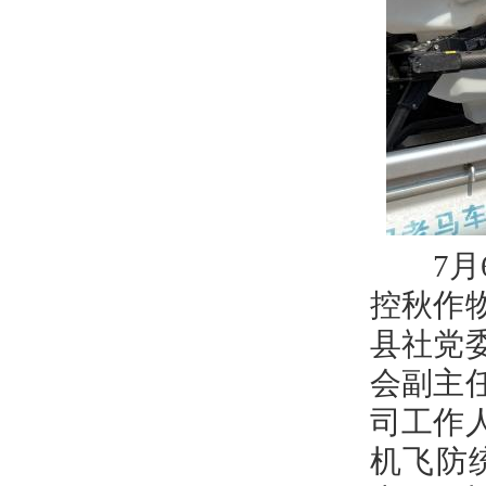
7月6
控秋作
县社党
会副主
司工作
机飞防