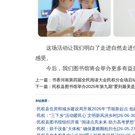
这场活动让我们明白了走进自然走进
感受。
今后，我们图书馆将会举办更多有益
上一篇：
书香河南第四届全民阅读大会民权分会场启
下一篇：
民权县图书馆举办2025年第九期“爱到最美
本站推荐：
·
民权县住房和城乡建设局开展2026年“节能新起点 低
·
民权：“三下乡”活动暖民心 文明新风润乡村
[26-06-30
·
民权县图书馆组织开展 “阅读点亮未来·助力高考梦想
·
民权：烘干设备“大体检” 确保夏粮颗粒归仓
[26-05-27