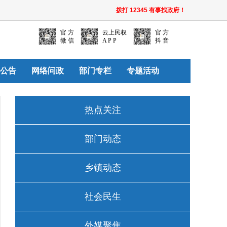
拨打 12345 有事找政府！
官 方
云上民权
官 方
微 信
A P P
抖 音
公告
网络问政
部门专栏
专题活动
热点关注
部门动态
乡镇动态
社会民生
外媒聚焦