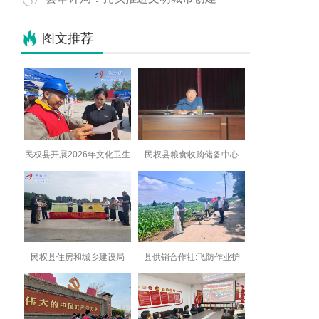
图文推荐
民权县开展2026年文化卫生
民权县粮食收购储备中心
民权县住房和城乡建设局
县供销合作社:飞防作业护