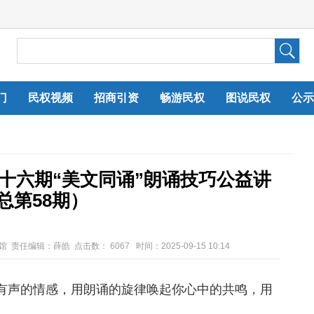
门
民权视频
招商引资
畅游民权
图说民权
公示
第十六期“美文同诵”朗诵技巧公益讲
总第58期）
馆 责任编辑：薛皓 点击数：
6067 时间：2025-09-15 10:14
有声的情感，用朗诵的旋律唤起你心中的共鸣，用