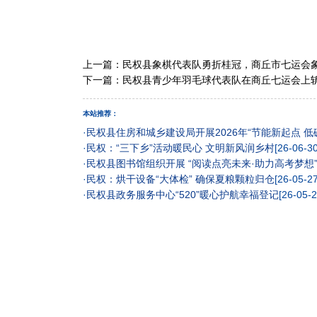
上一篇：
民权县象棋代表队勇折桂冠，商丘市七运会
下一篇：
民权县青少年羽毛球代表队在商丘七运会上
本站推荐：
·
民权县住房和城乡建设局开展2026年“节能新起点 低
·
民权：“三下乡”活动暖民心 文明新风润乡村
[26-06-30
·
民权县图书馆组织开展 “阅读点亮未来·助力高考梦想
·
民权：烘干设备“大体检” 确保夏粮颗粒归仓
[26-05-27
·
民权县政务服务中心“520”暖心护航幸福登记
[26-05-2