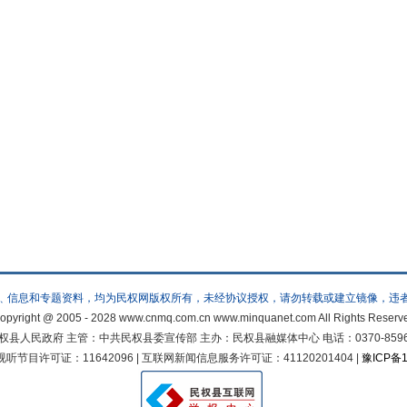
﹑信息和专题资料，均为民权网版权所有，未经协议授权，请勿转载或建立镜像，违
opyright @ 2005 - 2028 www.cnmq.com.cn www.minquanet.com All Rights Reserv
人民政府 主管：中共民权县委宣传部 主办：民权县融媒体中心 电话：0370-8596822 邮
节目许可证：11642096 | 互联网新闻信息服务许可证：41120201404 |
豫ICP备1