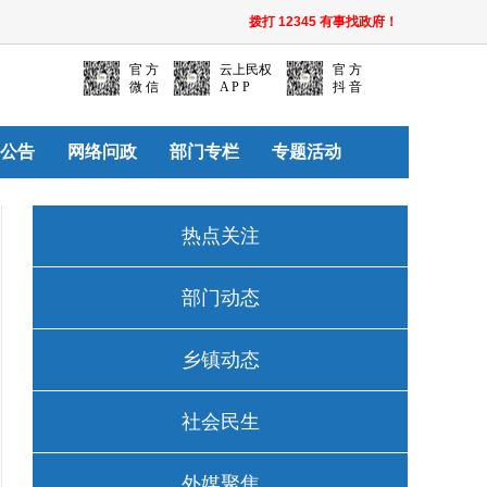
拨打 12345 有事找政府！
官 方
云上民权
官 方
微 信
A P P
抖 音
公告
网络问政
部门专栏
专题活动
热点关注
部门动态
乡镇动态
社会民生
外媒聚焦