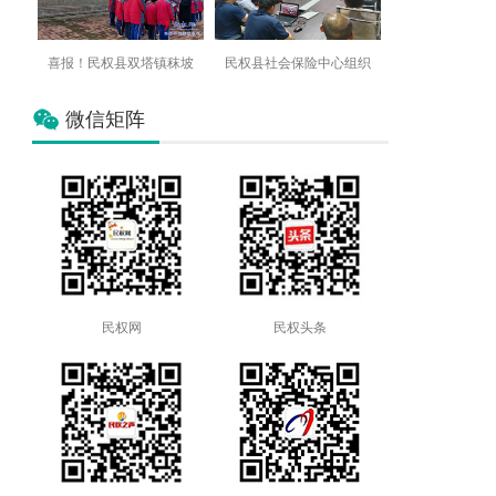
喜报！民权县双塔镇秣坡
民权县社会保险中心组织
微信矩阵
民权网
民权头条