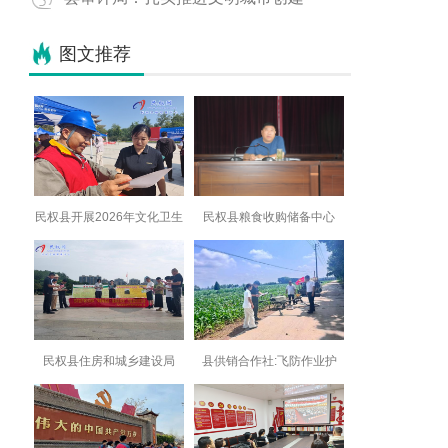
图文推荐
民权县开展2026年文化卫生
民权县粮食收购储备中心
民权县住房和城乡建设局
县供销合作社:飞防作业护