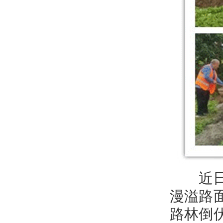
近日，
漫溢路
路林倒