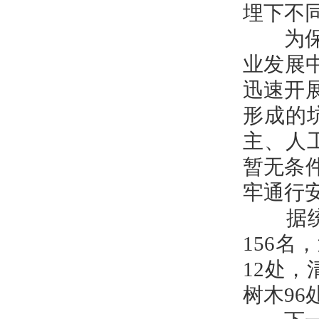
埋下不
为保障
业发展
迅速开
形成的
主、人
暂无条
牢通行
据统计
156
12处
树木96