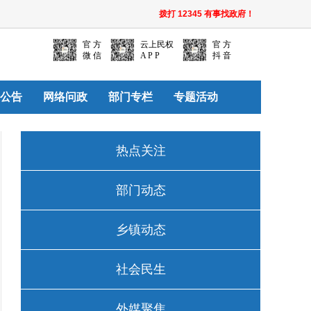
拨打 12345 有事找政府！
官 方
云上民权
官 方
微 信
A P P
抖 音
公告
网络问政
部门专栏
专题活动
热点关注
部门动态
乡镇动态
社会民生
外媒聚焦