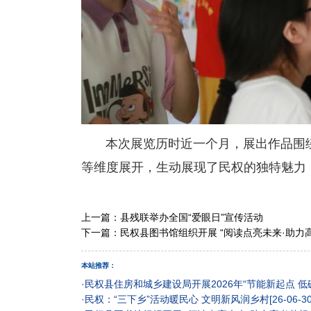
本次展览历时近一个月，展出作品围绕
等维度展开，生动展现了民权的独特魅力
上一篇：
县残联举办全国“爱眼日”宣传活动
下一篇：
民权县图书馆组织开展 “阅读点亮未来·助力
本站推荐：
·
民权县住房和城乡建设局开展2026年“节能新起点 低
·
民权：“三下乡”活动暖民心 文明新风润乡村
[26-06-30