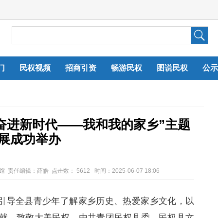
门
民权视频
招商引资
畅游民权
图说民权
公示
 奋进新时代——我和我的家乡”主题
展成功举办
馆 责任编辑：薛皓 点击数：
5612 时间：2025-06-07 18:06
导全县青少年了解家乡历史、热爱家乡文化，以
就，致敬大美民权，由共青团民权县委、民权县文