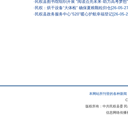
·
民权县图书馆组织开展 “阅读点亮未来·助力高考梦想
·
民权：烘干设备“大体检” 确保夏粮颗粒归仓
[26-05-27
·
民权县政务服务中心“520”暖心护航幸福登记
[26-05-2
本网站所刊登的各种新闻
C
版权所有：中共民权县委 民权县
信息网络传播视听