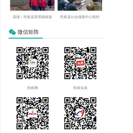
喜报！民权县双塔镇秣坡
民权县社会保险中心组织
微信矩阵
民权网
民权头条