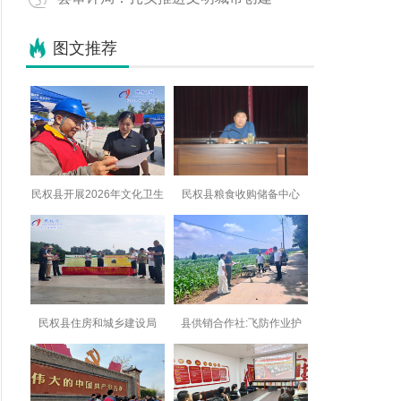
图文推荐
民权县开展2026年文化卫生
民权县粮食收购储备中心
民权县住房和城乡建设局
县供销合作社:飞防作业护