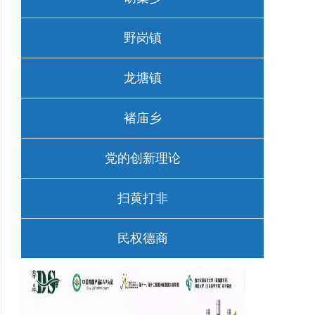
野岗镇
龙塘镇
褚庙乡
党的创新理论
扫黄打非
民权德商