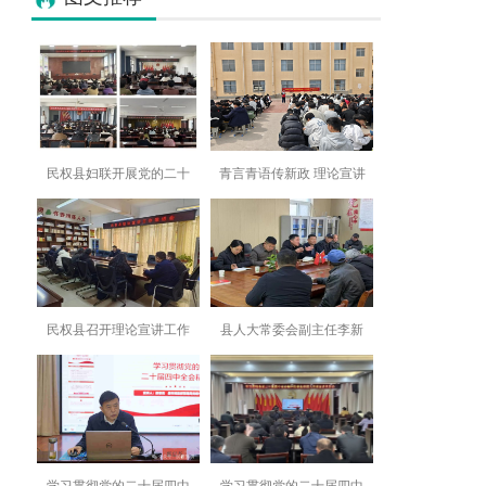
民权县妇联开展党的二十
青言青语传新政 理论宣讲
民权县召开理论宣讲工作
县人大常委会副主任李新