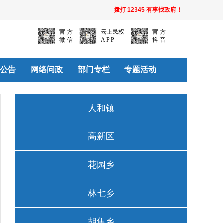
拨打 12345 有事找政府！
官 方
云上民权
官 方
微 信
A P P
抖 音
公告
网络问政
部门专栏
专题活动
人和镇
高新区
花园乡
林七乡
胡集乡